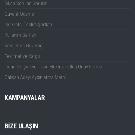
Sıkça Sorulan Sorular
Güvenli Ödeme
İade İptal Teslim Şartları
Kullanım Şartları
Kredi Kartı Güvenliği
Teslimat ve Kargo
Ticari İletişim ve Ticari Elektronik İleti Onay Formu
Çalışan Adayı Aydınlatma Metni
KAMPANYALAR
BIZE ULAŞIN