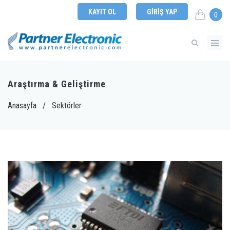
KAYIT OL
GIRIŞ YAP
0
Araştırma & Geliştirme
Anasayfa
/
Sektörler