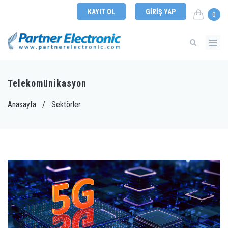
KAYIT OL
GIRIŞ YAP
0
Telekomünikasyon
Anasayfa
/
Sektörler