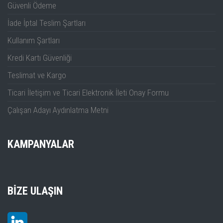
Güvenli Ödeme
İade İptal Teslim Şartları
Kullanım Şartları
Kredi Kartı Güvenliği
Teslimat ve Kargo
Ticari İletişim ve Ticari Elektronik İleti Onay Formu
Çalışan Adayı Aydınlatma Metni
KAMPANYALAR
BIZE ULAŞIN