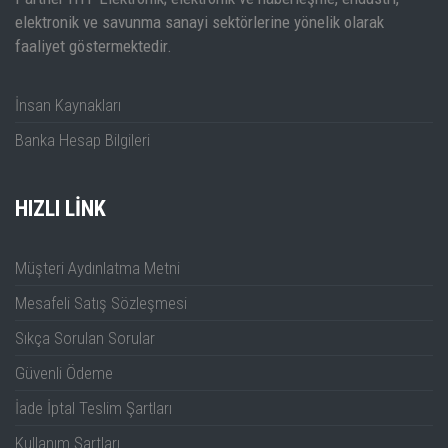
elektronik ve savunma sanayi sektörlerine yönelik olarak
Cobalt Serisi Detaylı Teknik Dökümanı
Çıkış gücü ayarlama aralığı
- 60 dBm 'den 
faaliyet göstermektedir.
Nokta başına ölçüm zamanı
< 10 µsec
İnsan Kaynakları
Cobalt Serisi Tanıtım Videosu
Frekans ayarlama hassasiyeti
1 Hz
Banka Hesap Bilgileri
Ölçülen noktaların Saysı
500.001'e kada
HIZLI LINK
Tarama Gürlütü büyüklüğü
1MHz 'den 9 GHz'e kadar
1 mdB ms ( 3kH
Müşteri Aydınlatma Metni
Mesafeli Satış Sözleşmesi
C4409 serisi yüksek performanslı VNA'da , CobaltFx frekans
Sıkça Sorulan Sorular
yükseltici sistemine uygundur.
Güvenli Ödeme
İade İptal Teslim Şartları
Kullanım Şartları