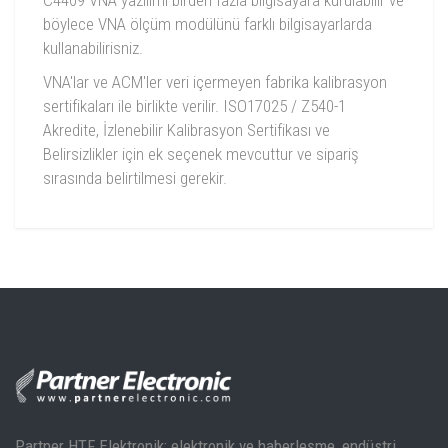
böylece VNA ölçüm modülünü farklı bilgisayarlarda
kullanabilirisniz.
VNA'lar ve ACM'ler veri içermeyen fabrika kalibrasyon
sertifikaları ile birlikte verilir. ISO17025 / Z540-1
Akredite, İzlenebilir Kalibrasyon Sertifikası ve
Belirsizlikler için ek seçenek mevcuttur ve sipariş
sırasında belirtilmesi gerekir.
Frekans Aralığı
100 kHz 'den 9
S11, S21,S31,S4
Ölçülen Parametreler
S42,S12,S23,S3
Cobalt Serisi Teknik Dökümanı
S34,S44
Dinamik Aralığı
1 MHz 'den 8 GHz'e kadar
152 dB typ.( 10
Partner HTF Elektronik; elektronik ve haberleşme, endüstri,