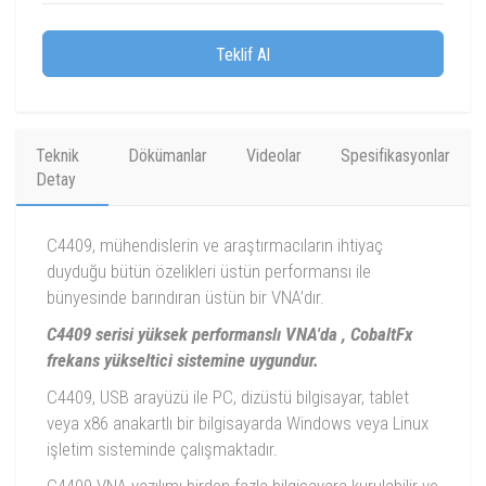
Teklif Al
Teknik
Dökümanlar
Videolar
Spesifikasyonlar
Detay
C4409, mühendislerin ve araştırmacıların ihtiyaç
duyduğu bütün özelikleri üstün performansı ile
bünyesinde barındıran üstün bir VNA’dır.
C4409 serisi yüksek performanslı VNA'da , CobaltFx
frekans yükseltici sistemine uygundur.
C4409, USB arayüzü ile PC, dizüstü bilgisayar, tablet
veya x86 anakartlı bir bilgisayarda Windows veya Linux
işletim sisteminde çalışmaktadır.
C4409 VNA yazılımı birden fazla bilgisayara kurulabilir ve