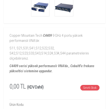
Copper Mountain Tech
C4409
9 GHz 4 porlu yüksek
performanslı VNA'dır.
S11, S21,S31,S41,S12,S22,S32,
S42,S12,S23,S33,S43,S14,S24,S34,S44 parametrelerini
ölçebilirsiniz.
C4409 serisi yüksek performanslı VNA'da , CobaltFx frekans
yükseltici sistemine uygundur.
0,00 TL
(KDV Dahil)
Sınırlı Stok
Ürün Kodu