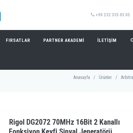
+90 232 335 05 05
FIRSATLAR
PARTNER AKADEMİ
İLETİŞİM
ONKSIYON KEYFI SINYAL JENERATÖRÜ
Anasayfa
/
Ürünler
/
Arbitr
Rigol DG2072 70MHz 16Bit 2 Kanallı
Fonksiyon Keyfi Sinyal Jeneratörü