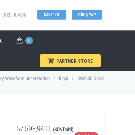
BIZE ULAŞIN
KAYIT OL
GIRIŞ YAP
0
PARTNER STORE
ary Waveform Jeneratörleri
/
Rigol
/
DG2000 Serisi
57.593,94 TL
(KDV Dahil)