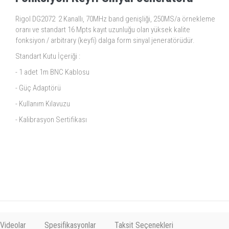
Rigol DG2072 2 Kanallı, 70MHz band genişliği, 250MS/a örnekleme
oranı ve standart 16 Mpts kayıt uzunluğu olan yüksek kalite
fonksiyon / arbitrary (keyfi) dalga form sinyal jeneratörüdür.
Standart Kutu İçeriği :
- 1 adet 1m BNC Kablosu
- Güç Adaptörü
- Kullanım Kılavuzu
- Kalibrasyon Sertifikası
Videolar
Spesifikasyonlar
Taksit Seçenekleri