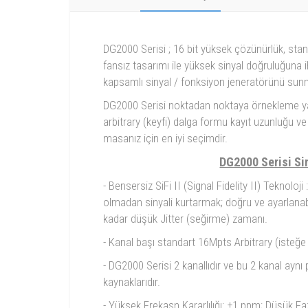
DG2000 Serisi ; 16 bit yüksek çözünürlük, st
fansız tasarımı ile yüksek sinyal doğruluğuna
kapsamlı sinyal / fonksiyon jeneratörünü sun
DG2000 Serisi noktadan noktaya örnekleme yapa
arbitrary (keyfi) dalga formu kayıt uzunluğu v
masanız için en iyi seçimdir.
DG2000 Serisi Sin
- Bensersiz SiFi II (Signal Fidelity II) Teknolo
olmadan sinyali kurtarmak; doğru ve ayarlanabi
kadar düşük Jitter (seğirme) zamanı.
- Kanal başı standart 16Mpts Arbitrary (isteğe b
- DG2000 Serisi 2 kanallıdır ve bu 2 kanal aynı 
kaynaklarıdır.
- Yüksek Frekasn Kararlılığı: ±1 ppm; Düşük F