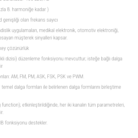
azla 8. harmoniğe kadar )
 genişliği olan frekans sayıcı
dislik uygulamaları, medikal elektronik, otomotiv elektroniği,
apsayan müşterek sinyalleri kapsar.
ikey çözünürlük
kli dizisi) düzenleme fonksiyonu mevcuttur; isteğe bağlı dalga
lir
yonları: AM, FM, PM, ASK, FSK, PSK ve PWM.
temel dalga formları ile belirlenen dalga formlarını birleştime
function); etkinleştirildiğinde, her iki kanalın tüm parametreleri,
r.
B fonksiyonu destekler.