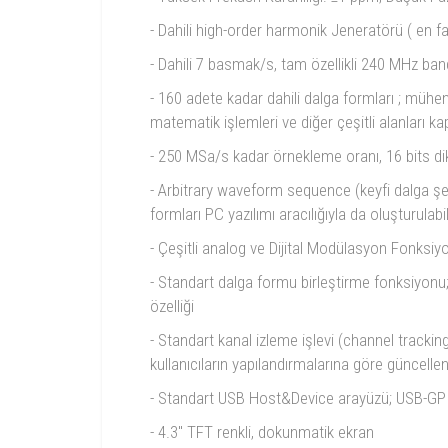
- Dahili high-order harmonik Jeneratörü ( en f
- Dahili 7 basmak/s, tam özellikli 240 MHz band
- 160 adete kadar dahili dalga formları ; mühen
matematik işlemleri ve diğer çeşitli alanları k
- 250 MSa/s kadar örnekleme oranı, 16 bits d
- Arbitrary waveform sequence (keyfi dalga şe
formları PC yazılımı aracılığıyla da oluşturulabi
- Çeşitli analog ve Dijital Modülasyon Fonksi
- Standart dalga formu birleştirme fonksiyonu; 
özelliği
- Standart kanal izleme işlevi (channel tracking 
kullanıcıların yapılandırmalarına göre güncelleni
- Standart USB Host&Device arayüzü; USB-GPI
- 4.3'' TFT renkli, dokunmatik ekran