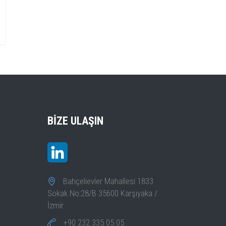
BIZE ULAŞIN
Bahçelievler Mahallesi 1833
Sokak No:28/B 35600 Karşıyaka /
İzmir
+90 232 335 05 05