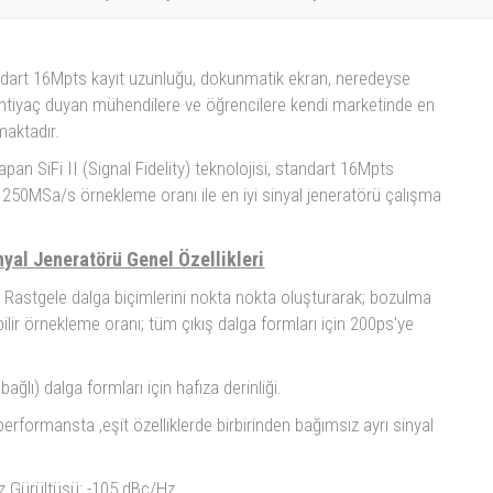
andart 16Mpts kayıt uzunluğu, dokunmatik ekran, neredeyse
 ihtiyaç duyan mühendilere ve öğrencilere kendi marketinde en
maktadır.
n SiFi II (Signal Fidelity) teknolojisi, standart 16Mpts
e 250MSa/s örnekleme oranı ile en iyi sinyal jeneratörü çalışma
yal Jeneratörü Genel Özellikleri
ji : Rastgele dalga biçimlerini nokta nokta oluşturarak; bozulma
lir örnekleme oranı; tüm çıkış dalga formları için 200ps'ye
ağlı) dalga formları için hafıza derinliği.
performansta ,eşit özelliklerde birbirinden bağımsız ayrı sinyal
az Gürültüsü: -105 dBc/Hz