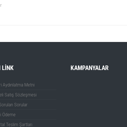
r
DG2072
DG2102
Rigol DG2000 Serisi Tanıtım
Videosu
70 MHz
100 MHz
1 µHz
1 µHz
nik
e
250 MSa/s
250 MSa/s
I LINK
KAMPANYALAR
16 bits
16 bits
i Aydınlatma Metni
1 Vpp < 60 MHz
1 Vpp < 60 MHz
li Satış Sözleşmesi
up to 240 MHz
up to 240 MHz
Sorulan Sorular
li Ödeme
2
2
tal Teslim Şartları