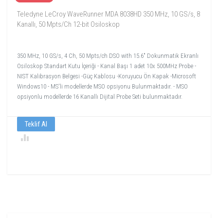
Teledyne LeCroy WaveRunner MDA 8038HD 350 MHz, 10 GS/s, 8
Kanallı, 50 Mpts/Ch 12-bit Osiloskop
350 MHz, 10 GS/s, 4 Ch, 50 Mpts/ch DSO with 15.6" Dokunmatik Ekranlı
Osiloskop Standart Kutu İçeriği - Kanal Başı 1 adet 10x 500MHz Probe -
NIST Kalibrasyon Belgesi -Güç Kablosu -Koruyucu Ön Kapak -Microsoft
Windows10 - MS'li modellerde MSO opsiyonu Bulunmaktadır. - MSO
opsiyonlu modellerde 16 Kanallı Dijital Probe Seti bulunmaktadır.
Teklif Al