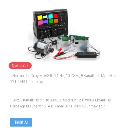
Stokta Yok
Teledyne LeCroy MDA810 1 GHz, 10 GS/s, 8 Kanallı, 50 Mpts/Ch
12-bit HD Osiloskop
1 GHz, 8 Kanallı, 12-bit, 10 GS/s, 50 Mpts/Ch 12.1" WXGA Ekranlı HD
Osiloskop MS Opsiyonu ile 16 Kanal Dijital giriş bulunmaktadır.
Teklif Al