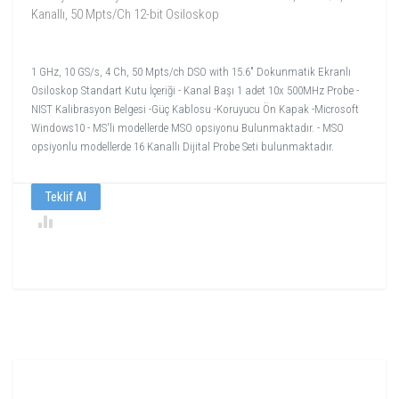
Kanallı, 50 Mpts/Ch 12-bit Osiloskop
1 GHz, 10 GS/s, 4 Ch, 50 Mpts/ch DSO with 15.6" Dokunmatik Ekranlı
Osiloskop Standart Kutu İçeriği - Kanal Başı 1 adet 10x 500MHz Probe -
NIST Kalibrasyon Belgesi -Güç Kablosu -Koruyucu Ön Kapak -Microsoft
Windows10 - MS'li modellerde MSO opsiyonu Bulunmaktadır. - MSO
opsiyonlu modellerde 16 Kanallı Dijital Probe Seti bulunmaktadır.
Teklif Al