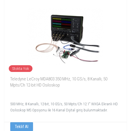
Stokta Yok
Teledyne LeCroy MDA803 350 MHz, 10 GS/s, 8 Kanallı, 50
Mpts/Ch 12-bit HD Osiloskop
500 MHz, 8 Kanallı, 12-bit, 10 GS/s, 50 Mpts/Ch 12.1" WXGA Ekranlı HD
Osiloskop MS Opsiyonu ile 16 Kanal Dijital giriş bulunmaktadır.
Teklif Al