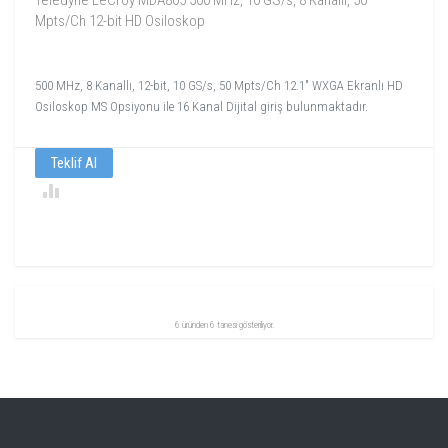
Teledyne LeCroy MDA805 500 MHz, 10 GS/s, 8 Kanallı, 50
Mpts/Ch 12-bit HD Osiloskop
500 MHz, 8 Kanallı, 12-bit, 10 GS/s, 50 Mpts/Ch 12.1" WXGA Ekranlı HD
Osiloskop MS Opsiyonu ile 16 Kanal Dijital giriş bulunmaktadır.
Teklif Al
6 üründen 6 tanesi gösteriliyor.