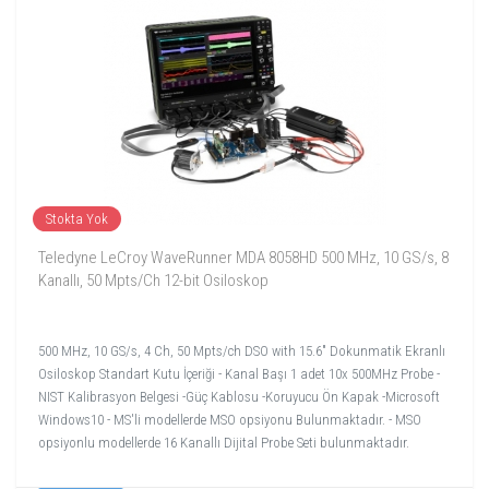
Stokta Yok
Teledyne LeCroy WaveRunner MDA 8058HD 500 MHz, 10 GS/s, 8
Kanallı, 50 Mpts/Ch 12-bit Osiloskop
500 MHz, 10 GS/s, 4 Ch, 50 Mpts/ch DSO with 15.6" Dokunmatik Ekranlı
Osiloskop Standart Kutu İçeriği - Kanal Başı 1 adet 10x 500MHz Probe -
NIST Kalibrasyon Belgesi -Güç Kablosu -Koruyucu Ön Kapak -Microsoft
Windows10 - MS'li modellerde MSO opsiyonu Bulunmaktadır. - MSO
opsiyonlu modellerde 16 Kanallı Dijital Probe Seti bulunmaktadır.