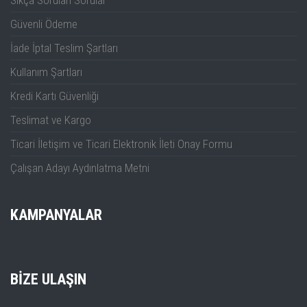
Sıkça Sorulan Sorular
Güvenli Ödeme
İade İptal Teslim Şartları
Kullanım Şartları
Kredi Kartı Güvenliği
Teslimat ve Kargo
Ticari İletişim ve Ticari Elektronik İleti Onay Formu
Çalışan Adayı Aydınlatma Metni
KAMPANYALAR
BIZE ULAŞIN