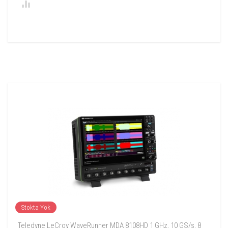
Stokta Yok
Teledyne LeCroy WaveRunner MDA 8108HD 1 GHz, 10 GS/s, 8