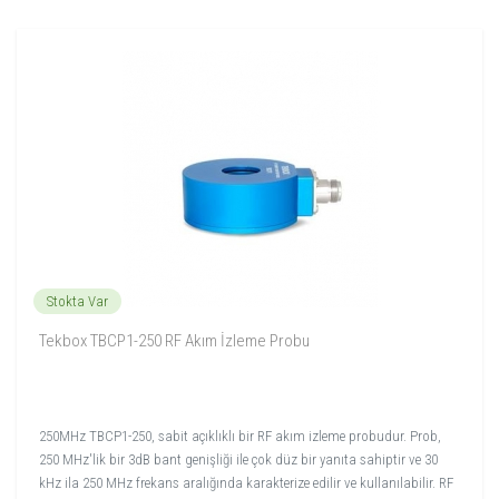
Stokta Var
Tekbox TBCP1-250 RF Akım İzleme Probu
250MHz TBCP1-250, sabit açıklıklı bir RF akım izleme probudur. Prob,
250 MHz'lik bir 3dB bant genişliği ile çok düz bir yanıta sahiptir ve 30
kHz ila 250 MHz frekans aralığında karakterize edilir ve kullanılabilir. RF