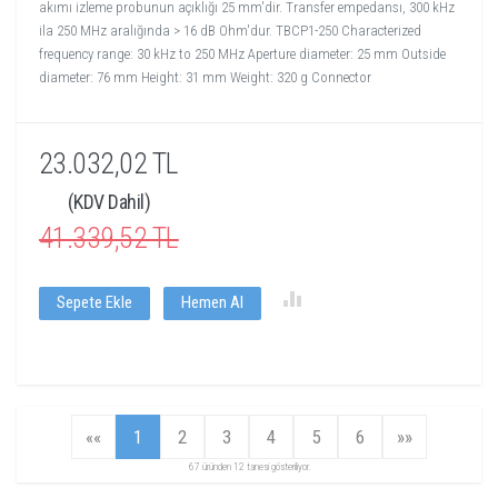
akımı izleme probunun açıklığı 25 mm'dir. Transfer empedansı, 300 kHz
ila 250 MHz aralığında > 16 dB Ohm'dur. TBCP1-250 Characterized
frequency range: 30 kHz to 250 MHz Aperture diameter: 25 mm Outside
diameter: 76 mm Height: 31 mm Weight: 320 g Connector
23.032,02 TL
(KDV Dahil)
41.339,52 TL
Sepete Ekle
Hemen Al
««
1
2
3
4
5
6
»»
67 üründen 12 tanesi gösteriliyor.