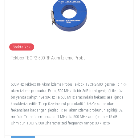
Stokta Yok
Tekbox TBCP2-500 RF Akım İzleme Probu
500MHz Tekbox RF Akım İzleme Probu Tekbox TBCP2-500, geçmeli bir RF
akım izleme probudur. Prob, 500 MHz'lik bir 3dB bant genişliği ile düz
bir yanıta sahiptir ve 30kHz ila 600 MHz arasındaki frekans aralığında
karakterize edilir. Talep üzerine test protokolü 1 kHz'e kadar olan
frekanslara kadar genişletilebilir. RF akım izleme probunun açıklığı 32
mm'dir. Transfer empedansı 1 MHz ila 500 MHz aralığında > 15 dB
Ohm'dur. TBCP2-500 Characterized frequency range: 30 kHz to