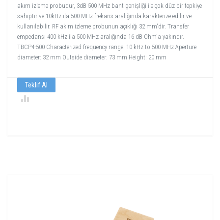
akım izleme probudur, 3dB 500 MHz bant genişliği ile çok düz bir tepkiye
sahiptir ve 10kHz ila 500 MHz frekans aralığında karakterize edilir ve
kullanılabilir. RF akım izleme probunun açıklığı 32 mm'dir. Transfer
empedansı 400 kHz ila 500 MHz aralığında 16 dB Ohm'a yakındır.
TBCP4-500 Characterized frequency range: 10 kHz to 500 MHz Aperture
diameter: 32 mm Outside diameter: 73 mm Height: 20 mm
Teklif Al