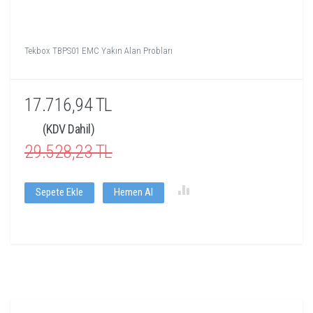
Tekbox TBPS01 EMC Yakın Alan Probları
17.716,94 TL
(KDV Dahil)
29.528,23 TL
Sepete Ekle
Hemen Al