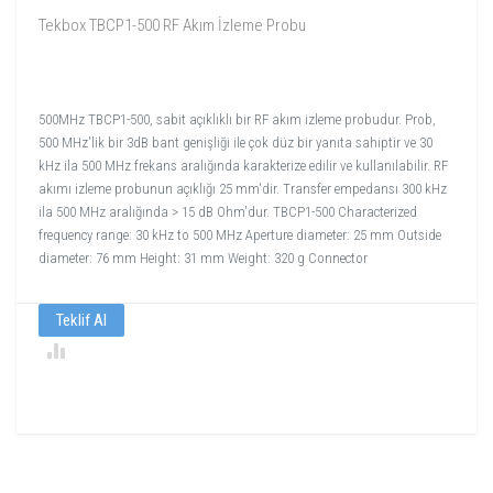
Tekbox TBCP1-500 RF Akım İzleme Probu
500MHz TBCP1-500, sabit açıklıklı bir RF akım izleme probudur. Prob,
500 MHz'lik bir 3dB bant genişliği ile çok düz bir yanıta sahiptir ve 30
kHz ila 500 MHz frekans aralığında karakterize edilir ve kullanılabilir. RF
akımı izleme probunun açıklığı 25 mm'dir. Transfer empedansı 300 kHz
ila 500 MHz aralığında > 15 dB Ohm'dur. TBCP1-500 Characterized
frequency range: 30 kHz to 500 MHz Aperture diameter: 25 mm Outside
diameter: 76 mm Height: 31 mm Weight: 320 g Connector
Teklif Al