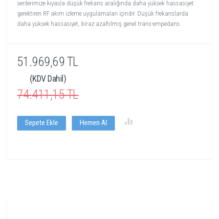
serilerimize kıyasla düşük frekans aralığında daha yüksek hassasiyet
gerektiren RF akım izleme uygulamaları içindir. Düşük frekanslarda
daha yüksek hassasiyet, biraz azaltılmış genel trans-empedans
51.969,69 TL
(KDV Dahil)
74.411,15 TL
Sepete Ekle
Hemen Al