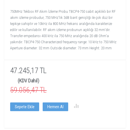
750MHz Tekbox RF Akım İzleme Probu TBCP4-750 sabit açıklıklı bir RF
akım izleme probudur, 750 MHz'lik 3dB bant genişliği ile çok düz bir
tepkiye sahiptir ve 10kHz ila 800 MHz frekans aralığında karakterize
edilir ve kullanılabilir. RF akım izleme probunun açıklığı 32 mm'dir.
Transfer empedansı 400 kHz ila 750 MHz aralığında 20 dB Ohm'a
yakındır. TBCP4-750 Characterized frequency range: 10 kHz to 750 MHz
Aperture diameter: 32 mm Outside diameter: 73 mm Height: 20 mm
47.245,17 TL
(KDV Dahil)
59.056,47 TL
Sepete Ekle
Hemen Al