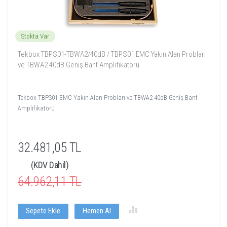
Stokta Var
Tekbox TBPS01-TBWA2/40dB / TBPS01 EMC Yakın Alan Probları
ve TBWA2 40dB Geniş Bant Amplifikatörü
Tekbox TBPS01 EMC Yakın Alan Probları ve TBWA2 40dB Geniş Bant
Amplifikatörü
32.481,05 TL
(KDV Dahil)
64.962,11 TL
Sepete Ekle
Hemen Al