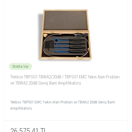
Stokta Var
Tekbox TBPS01-TBWA2/20dB / TBPS01 EMC Yakın Alan Probları
ve TBWA2 20dB Geniş Bant Amplifikatörü
Tekbox TBPS01 EMC Yakın Alan Probları ve TBWA2 20dB Geniş Bant
Amplifikatörü
26.575,41 TL