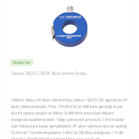
Stokta Var
Tekbox TBCP2-750 RF Akım İzleme Probu
750MHz Tekbox RF Akım İzleme Probu Tekbox TBCP2-750, geçmeli bir RF
akım izleme probudur. Prob, 750 MHz'lik bir 3dB bant genişliği ile çok
düz bir yanıta sahiptir ve 30kHz ila 800 MHz arasındaki frekans
aralığında karakterize edilir. Talep üzerine test protokolü 1 kHz'e kadar
olan frekanslara kadar genişletilebilir. RF akım izleme probunun açıklığı
32 mm'dir. Transfer empedansı 1 MHz ila 750 MHz aralığında > 15 dB