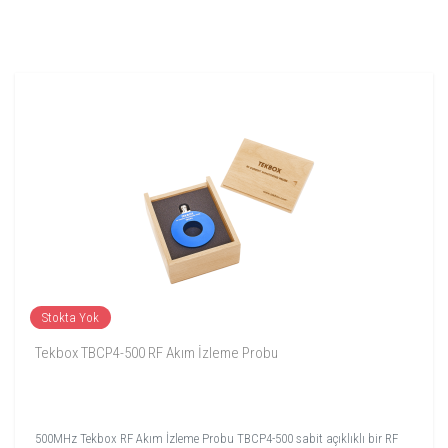
Stokta Yok
Tekbox TBCP4-500 RF Akım İzleme Probu
500MHz Tekbox RF Akım İzleme Probu TBCP4-500 sabit açıklıklı bir RF