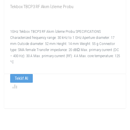
Tekbox TBCP3 RF Akım İzleme Probu
1GHz Tekbox TBCP3 RF Akım İzleme Probu SPECIFICATIONS
Characterized frequency range: 30 kHz to 1 GHz Aperture diameter: 17
mm Outside diameter: 52 mm Height: 14 mm Weight: 55 g Connector
type: SMA female Transfer impedance: 20 dBΩ Max. primary current (DC
– 400 Hz): 30 A Max. primary current (RF): 4 A Max. core temperature: 125
°C
Teklif Al