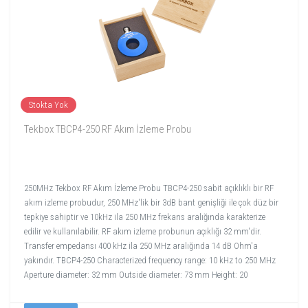
Stokta Yok
Tekbox TBCP4-250 RF Akım İzleme Probu
250MHz Tekbox RF Akım İzleme Probu TBCP4-250 sabit açıklıklı bir RF
akım izleme probudur, 250 MHz'lik bir 3dB bant genişliği ile çok düz bir
tepkiye sahiptir ve 10kHz ila 250 MHz frekans aralığında karakterize
edilir ve kullanılabilir. RF akım izleme probunun açıklığı 32 mm'dir.
Transfer empedansı 400 kHz ila 250 MHz aralığında 14 dB Ohm'a
yakındır. TBCP4-250 Characterized frequency range: 10 kHz to 250 MHz
Aperture diameter: 32 mm Outside diameter: 73 mm Height: 20