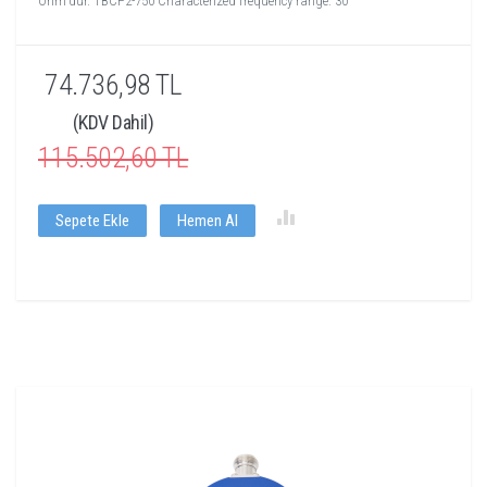
Ohm'dur. TBCP2-750 Characterized frequency range: 30
74.736,98 TL
(KDV Dahil)
115.502,60 TL
Sepete Ekle
Hemen Al